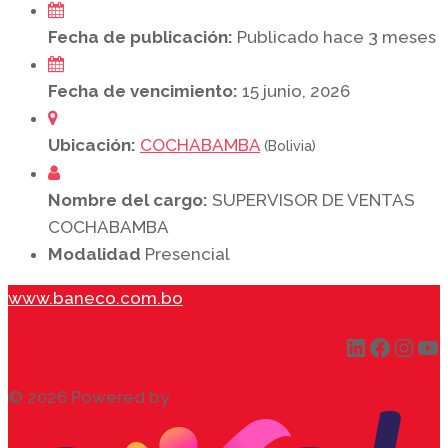
Fecha de publicación:
Publicado hace 3 meses
Fecha de vencimiento:
15 junio, 2026
Ubicación:
COCHABAMBA
(Bolivia)
Nombre del cargo:
SUPERVISOR DE VENTAS
COCHABAMBA
Modalidad
Presencial
www.baneco.com.bo
LinkedIn
Faceb
Inst
Yo
© 2026 Powered by