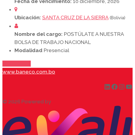
Fecha de vencimiento:
10 diciembre, 2026
Ubicación:
SANTA CRUZ DE LA SIERRA
(Bolivia)
Nombre del cargo:
POSTÚLATE A NUESTRA
BOLSA DE TRABAJO NACIONAL
Modalidad
Presencial
Postularme
www.baneco.com.bo
LinkedIn
Faceb
Inst
Yo
© 2026 Powered by