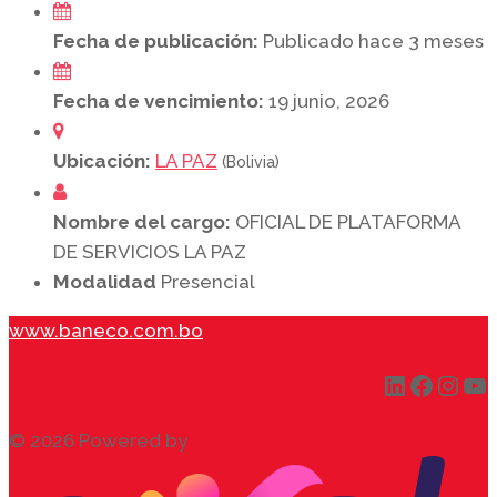
Fecha de publicación:
Publicado hace 3 meses
Fecha de vencimiento:
19 junio, 2026
Ubicación:
LA PAZ
(Bolivia)
Nombre del cargo:
OFICIAL DE PLATAFORMA
DE SERVICIOS LA PAZ
Modalidad
Presencial
www.baneco.com.bo
LinkedIn
Faceb
Inst
Yo
© 2026 Powered by