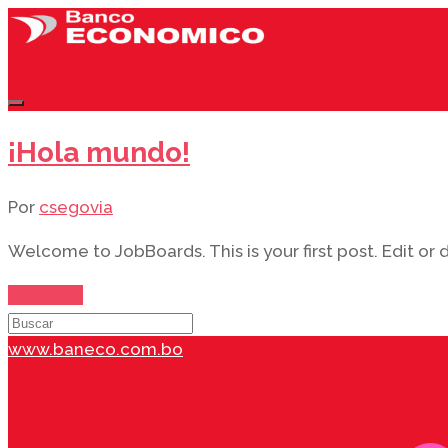
¡Hola mundo!
Por
csegovia
Welcome to JobBoards. This is your first post. Edit or de
Leer más
www.baneco.com.bo